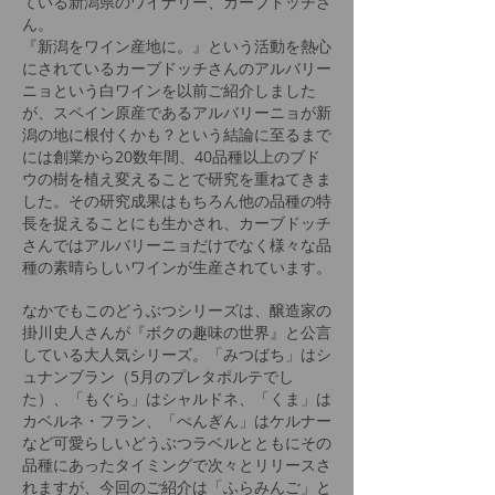
ている新潟県のワイナリー、カーブドッチさ
ん。
『新潟をワイン産地に。』という活動を熱心
にされているカーブドッチさんのアルバリー
ニョという白ワインを以前ご紹介しました
が、スペイン原産であるアルバリーニョが新
潟の地に根付くかも？という結論に至るまで
には創業から20数年間、40品種以上のブド
ウの樹を植え変えることで研究を重ねてきま
した。その研究成果はもちろん他の品種の特
長を捉えることにも生かされ、カーブドッチ
さんではアルバリーニョだけでなく様々な品
種の素晴らしいワインが生産されています。
なかでもこのどうぶつシリーズは、醸造家の
掛川史人さんが『ボクの趣味の世界』と公言
している大人気シリーズ。「みつばち」はシ
ュナンブラン（5月のプレタポルテでし
た）、「もぐら」はシャルドネ、「くま」は
カベルネ・フラン、「ぺんぎん」はケルナー
など可愛らしいどうぶつラベルとともにその
品種にあったタイミングで次々とリリースさ
れますが、今回のご紹介は「ふらみんご」と