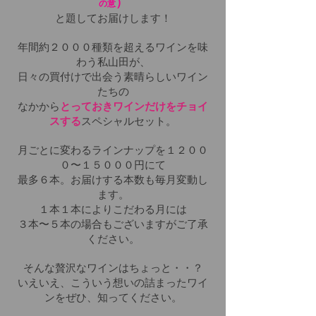
）
の意
と題してお届けします！
年間約２０００種類を超えるワインを味
わう私山田が、
日々の買付けで出会う素晴らしいワイン
たちの
なかから
とっておきワインだけをチョイ
スする
スペシャルセット。
月ごとに変わるラインナップを
１２００
０〜１５０００円にて
最多６本。お届けする本数も毎月変動し
ます。
１本１本によりこだわる月には
３本〜５本
の場合もございますがご了承
ください。
そんな贅沢なワインはちょっと・・？
いえいえ、こういう想いの詰まったワイ
ンをぜひ、知ってください。