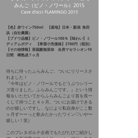
みんご（ピノ・ノワール）2015
Cave d'occi FLAMINGO 2015
【色】赤ワイン750ml 【産地】日本・新潟 角田
浜（自社農園）
【ブドウ品種】ピノ・ノワール100％【味わい】ミ
ディアムボディ 【希望小売価格】2700円（税別）
【その他情報】亜硫酸無添加 全房マセラシオン10
日間 樽熟成７ヶ月
待ちに待ったふらみんご、ついにリリースさ
れました！
『今年はピノ・ノワールでもどうぶつシリー
ズ造りました。ふらみんごです。』という情
報をいただいてからふらみんごより首を長ー
くして待つこと４ヶ月。ついにお届けできる
のが嬉しいですし、なにより私自身がここ数
ヶ月ずーーっと飲みたかったワイン♡いや〜
嬉しい！笑）
このプレタポルテ企画でもたびたびご紹介し