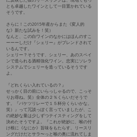
とも卓越したワインとして一目置かれている
そうです。
さらに！この2015年産からまた《変人的
な》新たな試みを！笑）
なんと、この白ワインのなかにはほんのすこ
ーーーしだけ『シェリー』がブレンドされて
いるんです。
シェリー？そうです、シェリー、あのスペイ
ンで造られる酒精強化ワイン。忠実にソレラ
システムでシェリーを造っているそうです
よ。
『どれくらい入れているの？』
せっかく目の前にいらっしゃるので、こっそ
りお尋ね。笑）全体の２％くらいだそうで
す。『バケツリレーで１５杯分くらいかな。
笑）』って冗談っぽく言っていましたが、こ
の絶妙な量は少しずつテイスティングをして
決めたそうですよ。『これが絶妙に、喉の付
け根に《なにか》旨味をもたらす。リースリ
ングだけだとサラ〜っと喉の奥に流れてしま