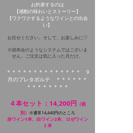
お約束するのは
【感動の味わいとストーリー】
【ワクワクするようなワインとの出会
い】
お任せください。そして、お楽しみに♡
※頒布会のようなシステムではございま
せん。ご注文は気に入った月だけ。
＊＊＊＊＊＊＊＊＊＊＊＊＊
＊ 9
月のプレタポルテ ＊＊
＊＊
＊＊
＊＊
＊＊
＊＊
＊＊
４本セット：14,200円
（税
別）
※通常14,440円のところ
赤ワイン1本、白ワイン2本、ロゼワイン
１本