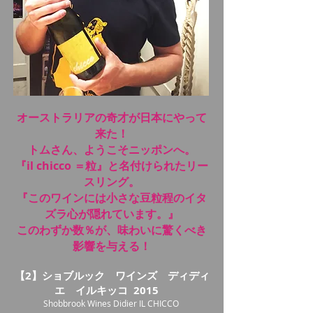
オーストラリアの奇才が日本にやって
来た！
トムさん、ようこそニッポンへ。
『il chicco ＝粒』と名付けられたリー
スリング。
『このワインには小さな⾖粒程のイタ
ズラ⼼が隠れています。』
このわずか数％が、味わいに驚くべき
影響を与える！
【2】ショブルック ワインズ ディディ
エ イルキッコ 2015
Shobbrook Wines Didier IL CHICCO